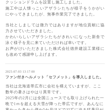
クッションドラムを設置し施工しました。
施工中は人懐っこいアザラシたちが様子をうかがい
にやってきましたが、無事作業完了できました。
当社としましては微力ではありますが地位貢献に協
力させていただきました。
かわいらしいアザラシたちがきれいになった新舎で
泳ぐ様子を見に来ていただければ幸いです。
お声がけいただきました株式会社徳井建設工業様に
も改めて感謝申し上げます。
2025-07-03 13:17:00
ファン付きヘルメット「セフメット」を導入しました。
当社は北海道帯広市に会社を構えていますが、ここ
数年の暑さはやはり異常です。
2025年の2月には全国ニュースでも取り上げられた一
晩で1ｍを超える大雪が降った帯広ですが、あんなに
寒かった冬から僅か5
か月ほどで
35℃に迫る猛暑日が