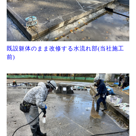
既設躯体のまま改修する水流れ部
(当社施工
前)