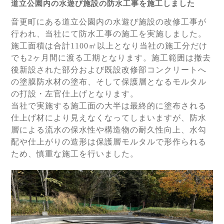
道立公園内の水遊び施設の防水工事を施工しました
音更町にある道立公園内の水遊び施設の改修工事が
行われ、当社にて防水工事の施工を実施しました。
施工面積は合計1100㎡以上となり当社の施工分だけ
でも2ヶ月間に渡る工期となります。施工範囲は撤去
後新設された部分および既設改修部コンクリートへ
の塗膜防水材の塗布、そして保護層となるモルタル
の打設・左官仕上げとなります。
当社で実施する施工面の大半は最終的に塗布される
仕上げ材により見えなくなってしまいますが、防水
層による流水の保水性や構造物の耐久性向上、水勾
配や仕上がりの造形は保護層モルタルで形作られる
ため、慎重な施工を行いました。