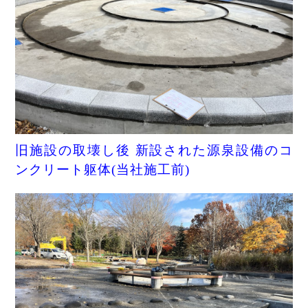
旧施設の取壊し後 新設された源泉設備のコ
ンクリート躯体(当社施工前)